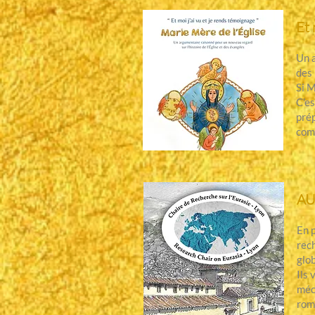
Et 
Un a
des
Si M
C'es
prép
com
AU
En 
rec
glob
Ils 
méco
rom