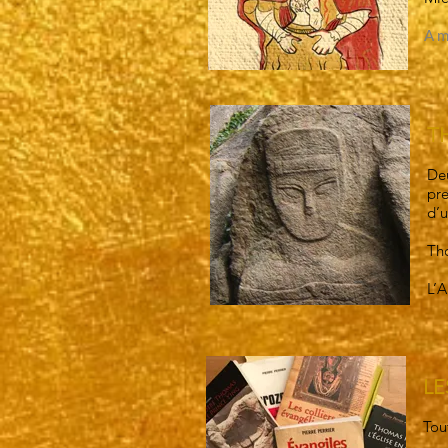
A m
T
Deu
pre
d’u
Tho
L’A
LE
Tou