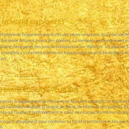
A MÉMOIRE EN DAMIERS
l’épopée de Gilgamesh aux écrits des pères orientaux du 7ème siècle
l’Ancienne Alliance à ceux des apôtres,
La mémoire en damiers
met en
ntaine d’exemples des jeux de composition en "damiers" sur plus de 15
 évangiles s’y révèlent comme les expressions les plus étonnantes et
 art.
S BRAISES DE LA
RÉVÉLATION
premier enseignement de Pierre et de Jean de l’automne 30, six mois a
uis l’araméen original, la langue de Jésus, de Marie et des apôtres. E
ises qui touchent profondément le cœur de ceux qui les mémorisent et
écouvrir absolument pour conforter sa Foi et transmettre le feu que J
re…