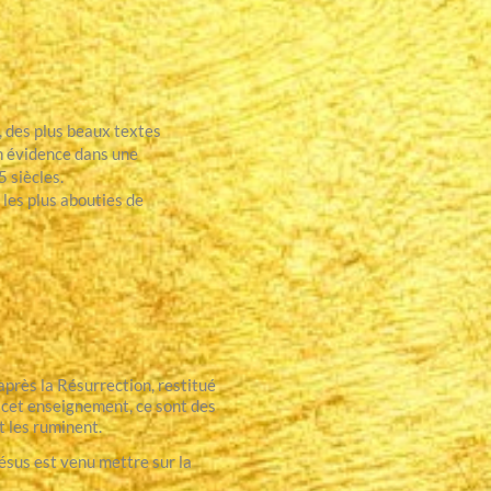
, des plus beaux textes
 évidence dans une
 siècles.
 les plus abouties de
près la Résurrection, restitué
t cet enseignement, ce sont des
 les ruminent.
ésus est venu mettre sur la