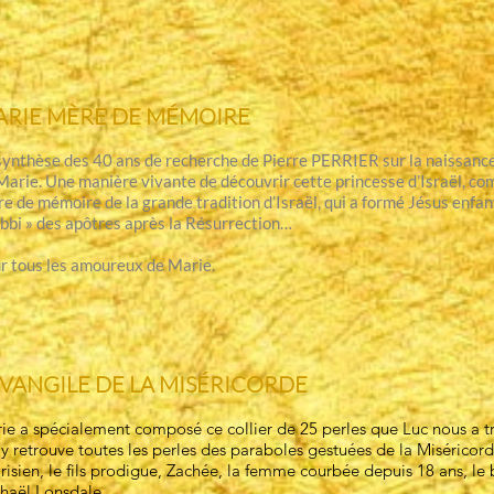
ARIE
MÈRE
DE
MÉMOIRE
synthèse des 40 ans de recherche de Pierre PERRIER sur la naissance d
Marie. Une manière vivante de découvrir cette princesse d’Israël, com
e de mémoire de la grande tradition d’Israël, qui a formé Jésus enfant
abbi » des apôtres après la Résurrection…
r tous les amoureux de Marie.
ÉVANGILE
DE LA
MISÉRICORDE
ie a spécialement composé ce collier de 25 perles que Luc nous a t
y retrouve toutes les perles des paraboles gestuées de la Miséricor
risien, le fils prodigue, Zachée, la femme courbée depuis 18 ans, le
haël Lonsdale.