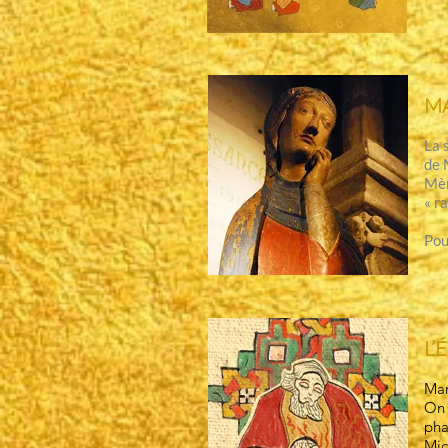
M
La 
de 
Mèr
« r
Pou
L’
Mar
On 
pha
Mic