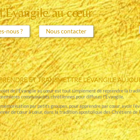
 l’Évangile au cœur
s-nous ?
Nous contacter
PRENDRE ET TRANSMETTRE L'
ÉVANGILE
AUJOU
rojet de l’Évangile au cœur est tout simplement de reprendre la tradi
premières communautés chrétiennes pour diffuser l’Évangile.
mémorisation par petits groupes, pour apprendre par cœur, avoir l’év
onner de cœur à cœur, dans la tradition apostolique des Chrétiens de l