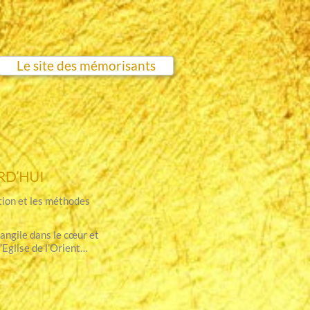
Le site des mémorisants
RD’HUI
tion et les méthodes
angile dans le cœur et
’Eglise de l’Orient…