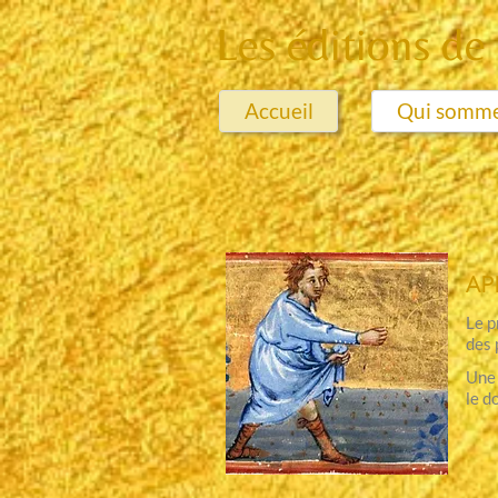
Les éditions de
Accueil
Qui somme
AP
Le p
des 
Une 
le d