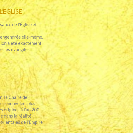
 L'EGLISE
sance de l’Église et
pas engendrée elle-même.
ation a été exactement
e, les évangiles
, la Chaire de
re renouvelée, plus
s origines à l'an 200.
e dans la réalité
 orientales de l’Empire