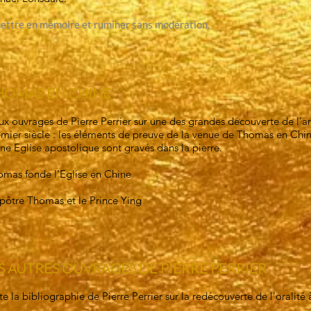
ettre en mémoire et ruminer sans modération.
HOMAS EN CHINE
x ouvrages de Pierre Perrier sur une des grandes découverte de l’ar
mier siècle : les éléments de preuve de la venue de Thomas en Chin
ne Eglise apostolique sont gravés dans la pierre.
mas fonde l’Eglise en Chine
pôtre Thomas et le Prince Ying
S AUTRES OUVRAGES DE PIERRE PERRIER
te la bibliographie de Pierre Perrier sur la redécouverte de l’oralité 