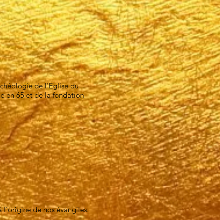
chéologie de l’Eglise du
e en 65 et de la fondation
à l’origine de nos évangiles.