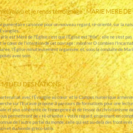
moi j'ai vu et je rends témoignage : MARIE MERE DE
rgumentaire raisonné pour un nouveau regard, ré-orienté, sur la nais
 Évangiles.
arie est Mère de l’Église c'est que l’Église est "fille" : elle ne s'est 
t le cœur de l'intention de cet ouvrage : montrer O combien l'Incarn
arée, l’Église minutieusement organisée, et, sous la conduite de Mari
posés avec soin.
 MILIEU DES NATIONS
partenariat avec l’Évangile au cœur et le Campus numérique arménien
herche sur l'Eurasie propose 3 parcours de formations pour une lectu
ale et plus cohérente de l’émergence et de l’essor du christianisme de
vous permettront de « ré-orienter » votre regard, en prenant en compt
nnue de l’autre partie du monde, celle qui est au-delà des frontières
ain et du monde gréco-latin.