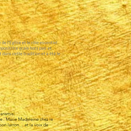
e l’Eglise et le rôle essentiel
positrice orale hors pair et
 dans cette tradition et a été le
ransmis.
de : Marie Madeleine chez le
 bon larron… et la voix de