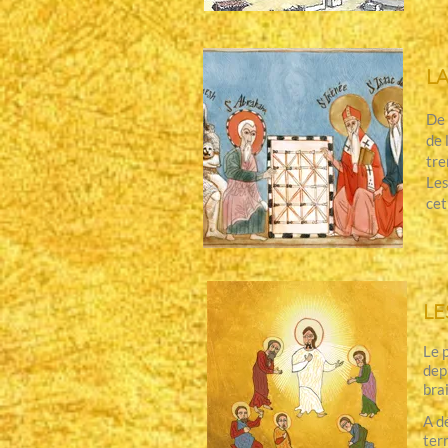
L
De 
de 
tre
Les
cet
LE
Le 
dep
bra
A d
ter