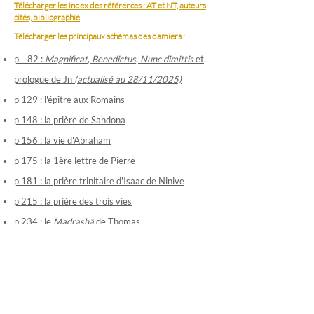
Télécharger les index des références : AT et NT, auteurs
cités, bibliographie
Télécharger les principaux schémas des damiers :
p 82 :
Magnifica
t
,
Benedictus
,
Nunc dimit
tis
et
prologue de Jn
(actualisé au 28/11/2025)
p 129 : l'épître aux Romains
p 148 : la prière de Sahdona
p 156 : la vie d'Abra
ham
p 175 : la 1ère lettre de
Pierre
p 181 : la prière trinitaire d'Isaac de Ninive
p 215 : la prière des trois vies
p 234 : le
Madrashâ
de Thomas
p 245 : la paire de tresses des d
iacres
(actualisé
au 16/10/2025)
p 265 : le filet de Jean
p 323 : la Chronique de Jérusalem