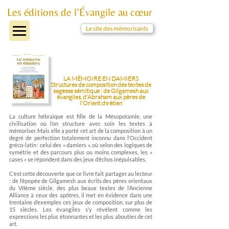
Les éditions de l’Évangile au cœur
Le site des mémorisants
LA MÉMOIRE EN DAMIERS
Structures de composition des textes de
sagesse sémitique : de Gilgamesh aux
évangiles, d'Abraham aux pères de
l'Orient chrétien
La culture hébraïque est fille de la Mésopotamie, une
civilisation où l’on structure avec soin les textes à
mémoriser. Mais elle a porté cet art de la composition à un
degré de perfection totalement inconnu dans l’Occident
gréco-latin : celui des « damiers », où selon des logiques de
symétrie et des parcours plus ou moins complexes, les «
cases » se répondent dans des jeux d’échos inépuisables.
C’est cette découverte que ce livre fait partager au lecteur
: de l’épopée de Gilgamesh aux écrits des pères orientaux
du VIIème siècle, des plus beaux textes de l’Ancienne
Alliance à ceux des apôtres, il met en évidence dans une
trentaine d’exemples ces jeux de composition, sur plus de
15 siècles. Les évangiles s’y révèlent comme les
expressions les plus étonnantes et les plus abouties de cet
art.