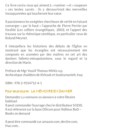
Ce livre ravira ceux qui aiment à « ruminer » et « soupeser
» ces textes sacrés : ils y découvriront des merveilles
insoupçonnées qui toucheront leur cœur.
Il passionnera les exégètes chercheurs de vérité en faisant
converger « par le haut » l’approche de Pierre Perrier par
l’oralité (Les colliers évangéliques, 2003), et l’apport des
travaux sur la rhétorique sémitique, en particulier ceux de
Roland Meynet.
Il interpellera les historiens des débuts de l’Église en
montrant que les évangiles ont nécessairement été
composés en araméen par des maîtres en cet art des
damiers hébréo-mésopotamiens, sous le regard et la
direction de Marie.
Préface de Mgr Yousif Thomas Mirkis o.p.
Archevêque chaldéen de Kirkouk et Souleymanieh, Iraq
ISBN :
978-2-9554712-4-1
Pour se procurer
LA MÉMOIRE EN DAMIER
Demandez
La mémoire en damiers
à votre libraire
habituel.
Il peut commander l’ouvrage chez le distributeur SODIS,
Il est référencé sur la base Dilicom pour l’éditeur BoD –
Books on demand
Il peut être commandé sur amazon.com, decitre.com,
fnac.com...